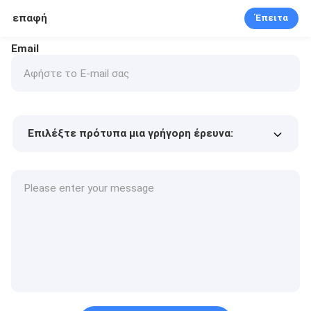
επαφή
Έπειτα
Email
Επιλέξτε πρότυπα μια γρήγορη έρευνα:
Τιμή προϊόντος
Min.order quantity
Vraag een staal aan
Meer details