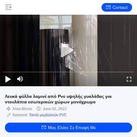
Contact
Λευκά φύλλα λαμινέ από Pvc υψηλής γυαλάδας για
ντουλάπια εσωτερικών χώρων μονόχρωμο
Άλλα Βίντεο
June 02, 2022
Keyword:
Ταινία μεμβρανών PVC
Μας Ελάτε Σε Επαφή Με