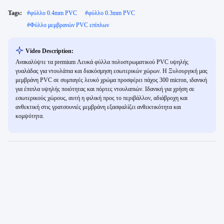
Tags:
#
φύλλο 0.4mm PVC
#
φύλλο 0.3mm PVC
#
Φύλλο μεμβρανών PVC επίπλων
Video Description:
Ανακαλύψτε τα premium Λευκά φύλλα πολυστρωματικού PVC υψηλής
γυαλάδας για ντουλάπια και διακόσμηση εσωτερικών χώρων. Η Ξυλουργική μας
μεμβράνη PVC σε συμπαγές λευκό χρώμα προσφέρει πάχος 300 micron, ιδανική
για έπιπλα υψηλής ποιότητας και πόρτες ντουλαπιών. Ιδανική για χρήση σε
εσωτερικούς χώρους, αυτή η φιλική προς το περιβάλλον, αδιάβροχη και
ανθεκτική στις γρατσουνιές μεμβράνη εξασφαλίζει ανθεκτικότητα και
κομψότητα.