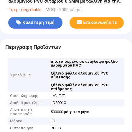
αλουμινίου PVC σιταριού 0.5MM μεταλλίνη για την
πόρτα
Τιμή：negotiable
MOQ：2000 μέτρα
Καλύτερη τιμή
Επικοινωνήστε
Περιγραφή Προϊόντων
αποτυπωμένο σε ανάγλυφο φύλλο
αλουμινίου PVC
,
ξύλινο φύλλο αλουμινίου PVC
Υψηλό φως
σύστασης
,
ξύλινο φύλλο αλουμινίου PVC
επίδρασης
Όροι πληρωμής
L/C, T/T
Αριθμό μοντέλου
LD8001C
Δυνατότητα
500000 μέτρα το μήνα
προσφοράς
Μάρκα
LD
Πιστοποίηση
ROHS