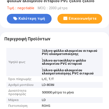
φύλλων αλουμινίου σιταριού PVC ξύλινο ξύλινο
Τιμή：negotiable
MOQ：2000 μέτρα
Καλύτερη τιμή
Επικοινωνήστε
Περιγραφή Προϊόντων
Ξύλινο φύλλο αλουμινίου σιταριού
PVC ελασματοποίησης
,
Ξύλινο αυτοκόλλητο φύλλο
Υψηλό φως
αλουμινίου PVC σιταριού
,
Ξύλινο φύλλο αλουμινίου
ελασματοποίησης PVC σιταριού
Όροι πληρωμής
L/C, T/T
Αριθμό μοντέλου
LD-8036I
Δυνατότητα
500000 μέτρα το μήνα
προσφοράς
Μάρκα
LD
Πιστοποίηση
ROHS