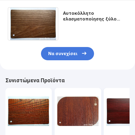
Αυτοκόλλητο
ελασματοποίησης ξύλο
καρυδιάς φύλλων
αλουμινίου σιταριού PVC
ξύλινο ξύλινο
Να συνεχίσει
Συνιστώμενα Προϊόντα