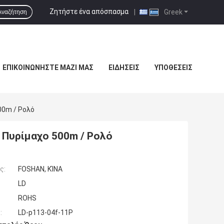
Ζητήστε ένα απόσπασμα
|
Greek
Αναζήτηση
ΕΠΙΚΟΙΝΩΝΉΣΤΕ ΜΑΖΊ ΜΑΣ
ΕΙΔΉΣΕΙΣ
ΥΠΟΘΈΣΕΙΣ
00m / Ρολό
 Πυρίμαχο 500m / Ρολό
ς:
FOSHAN, ΚΊΝΑ
LD
ROHS
:
LD-p113-04f-11P