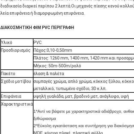
διαδικασία διαρκεί περίπου 2 λεπτά.Οι μηχανές πίεσης κενού κολλο
λεία επιφάνεια ή διαμορφωμένη επιφάνεια.
ΔΙΑΚΟΣΜΗΤΙΚΗ ΦΙΜ PVC ΠΕΡΙΓΡΑΦΗ
Υλικό
PVC
Προσδιορισμός
Πάχος:0,10-0,50mm
Πλάτος: 1260 mm, 1400 mm, 1420 mm και προσαρμ
Μήκος: 50m-500m/ρολό
Πακέτο
έλαση & παλέτα
Σχέδιο μοτίβου
συμπαγές χρώμα, απλό χρώμα, κόκκος ξύλου, κόκκο
μεταλλικό, τυπωμένο σχέδιο, 3D κ.λπ.
Επιφάνεια
υψηλή γυαλάδα, ματ, βραδινό ματ, ανάγλυφο, υφή
Χαρακτηριστικά
1*Αντί να βάψετε με χαρακτηριστικά αδιάβροχο, ανθε
ξεθώριασμα
2*Εύκολη εγκατάσταση και συντήρηση για διακόσμ
MDF, κόντρα πλακέ, πλαστικό φύλλο