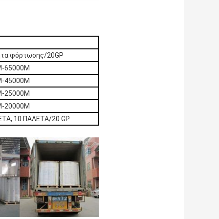
ητα φόρτωσης/20GP
M-65000M
M-45000M
M-25000M
M-20000M
ΤΑ, 10 ΠΑΛΕΤΑ/20 GP