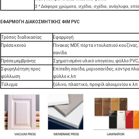
3 * Διάφορα χρώματα, σχέδια, σχέδια, ανάγλυφα, ε
ΕΦΑΡΜΟΓΗ ΔΙΑΚΟΣΜΗΤΙΚΗΣ ΦΙΜ PVC
Τρόπος διαδικασίας
Εφαρμογή
Πρέσα κενού
Πίνακας MDF, πόρτα ντουλαπιού κουζίνας, 
σανίδα
Πρέσα μεμβράνης
Σχηματισμένο υλικό υπογείου, φύλλο PVC
Σφυρηλάτηση προς
Επίπεδη σανίδα, μοριοσανίδες, κόντρα πλα
φύλλωση
φύλλο κ.λπ
Τύλιγμα
ξύλινο, πλαστικό, προφίλ αλουμινίου κ.λπ