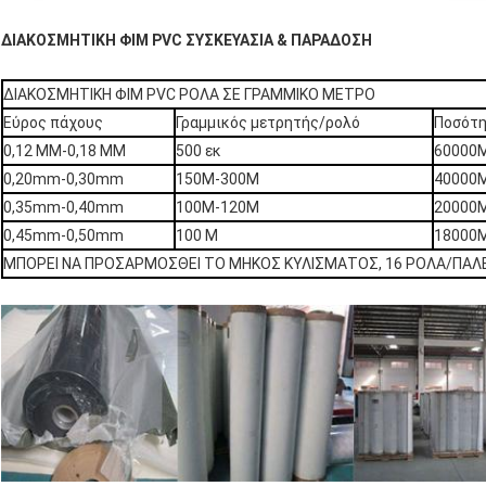
ΔΙΑΚΟΣΜΗΤΙΚΗ ΦΙΜ PVC ΣΥΣΚΕΥΑΣΙΑ & ΠΑΡΑΔΟΣΗ
ΔΙΑΚΟΣΜΗΤΙΚΗ ΦΙΜ PVC ΡΟΛΑ ΣΕ ΓΡΑΜΜΙΚΟ ΜΕΤΡΟ
Εύρος πάχους
Γραμμικός μετρητής/ρολό
Ποσότ
0,12 ΜΜ-0,18 ΜΜ
500 εκ
60000
0,20mm-0,30mm
150M-300M
40000
0,35mm-0,40mm
100Μ-120Μ
20000
0,45mm-0,50mm
100 Μ
18000
ΜΠΟΡΕΙ ΝΑ ΠΡΟΣΑΡΜΟΣΘΕΙ ΤΟ ΜΗΚΟΣ ΚΥΛΙΣΜΑΤΟΣ, 16 ΡΟΛΑ/ΠΑΛΕ