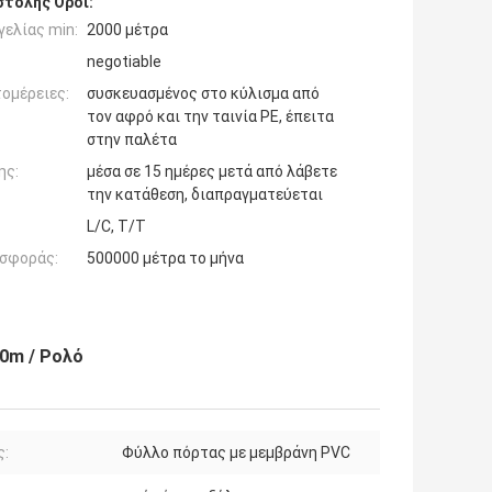
τολής Όροι:
ελίας min:
2000 μέτρα
negotiable
ομέρειες:
συσκευασμένος στο κύλισμα από
τον αφρό και την ταινία PE, έπειτα
στην παλέτα
ης:
μέσα σε 15 ημέρες μετά από λάβετε
την κατάθεση, διαπραγματεύεται
L/C, T/T
σφοράς:
500000 μέτρα το μήνα
0m / Ρολό
ς:
Φύλλο πόρτας με μεμβράνη PVC