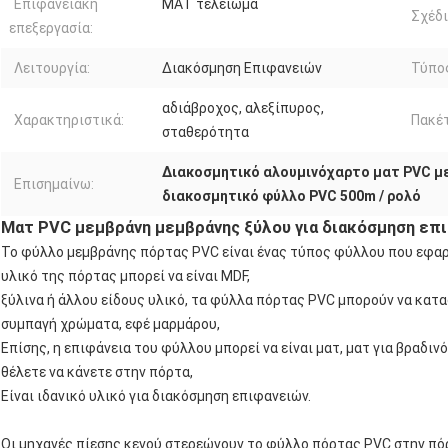
Επιφανειακή
ΜΑΤ τελείωμα
Σχέδι
επεξεργασία:
Λειτουργία:
Διακόσμηση Επιφανειών
Τύπος
αδιάβροχος, αλεξίπυρος,
Χαρακτηριστικά:
Πακέτ
σταθερότητα
Διακοσμητικό αλουμινόχαρτο ματ PVC με
Επισημαίνω:
διακοσμητικό φύλλο PVC 500m / ρολό
Ματ PVC μεμβράνη μεμβράνης ξύλου για διακόσμηση επ
Το φύλλο μεμβράνης πόρτας PVC είναι ένας τύπος φύλλου που εφαρ
υλικό της πόρτας μπορεί να είναι MDF,
ξύλινα ή άλλου είδους υλικό, τα φύλλα πόρτας PVC μπορούν να κα
συμπαγή χρώματα, εφέ μαρμάρου,
Επίσης, η επιφάνεια του φύλλου μπορεί να είναι ματ, ματ για βραδιν
θέλετε να κάνετε στην πόρτα,
Είναι ιδανικό υλικό για διακόσμηση επιφανειών.
Οι μηχανές πίεσης κενού στερεώνουν το φύλλο πόρτας PVC στην πό