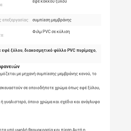
εφέ κόκκου ξύλου
ο:
 επεξεργασίας:
συμπίεση μεμβράνης
Φιλμ PVC σε κύλιση
ο:
 εφέ ξύλου
,
διακοσμητικό φύλλο PVC πυρίμαχο
,
ιφανειών
μόζεται με μηχανή συμπίεσης μεμβράνης κενού, το
τασκευαστούν σε οποιοδήποτε χρώμα όπως εφέ ξύλου,
ό ή γυαλιστερό, όποιο χρώμα και σχέδιο και ανάγλυφο
ρτα υπό υψηλή θερμοκρασία και πίεση.Αυτή η