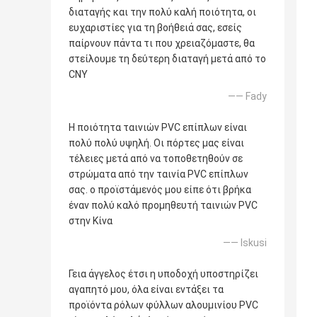
διαταγής και την πολύ καλή ποιότητα, οι
ευχαριστίες για τη βοήθειά σας, εσείς
παίρνουν πάντα τι που χρειαζόμαστε, θα
στείλουμε τη δεύτερη διαταγή μετά από το
CNY
—— Fady
Η ποιότητα ταινιών PVC επίπλων είναι
πολύ πολύ υψηλή. Οι πόρτες μας είναι
τέλειες μετά από να τοποθετηθούν σε
στρώματα από την ταινία PVC επίπλων
σας. ο προϊστάμενός μου είπε ότι βρήκα
έναν πολύ καλό προμηθευτή ταινιών PVC
στην Κίνα
—— Iskusi
Γεια άγγελος έτσι η υποδοχή υποστηρίζει
αγαπητό μου, όλα είναι εντάξει τα
προϊόντα ρόλων φύλλων αλουμινίου PVC