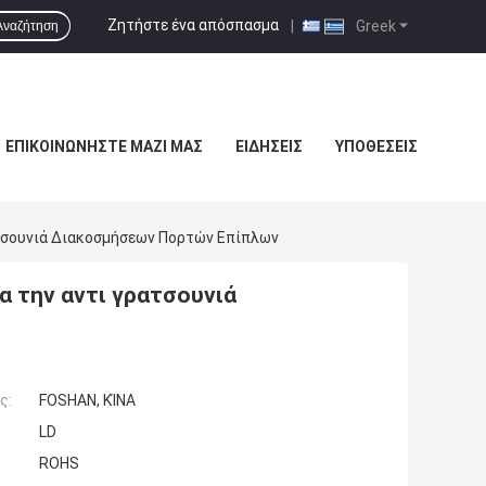
Ζητήστε ένα απόσπασμα
|
Greek
Αναζήτηση
ΕΠΙΚΟΙΝΩΝΉΣΤΕ ΜΑΖΊ ΜΑΣ
ΕΙΔΉΣΕΙΣ
ΥΠΟΘΈΣΕΙΣ
ατσουνιά Διακοσμήσεων Πορτών Επίπλων
α την αντι γρατσουνιά
ς:
FOSHAN, ΚΊΝΑ
LD
ROHS