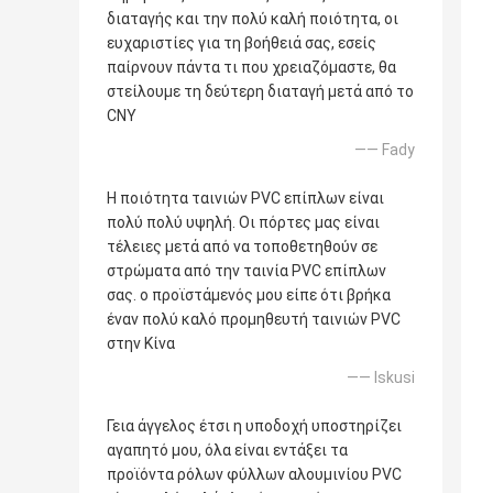
διαταγής και την πολύ καλή ποιότητα, οι
ευχαριστίες για τη βοήθειά σας, εσείς
παίρνουν πάντα τι που χρειαζόμαστε, θα
στείλουμε τη δεύτερη διαταγή μετά από το
CNY
—— Fady
Η ποιότητα ταινιών PVC επίπλων είναι
πολύ πολύ υψηλή. Οι πόρτες μας είναι
τέλειες μετά από να τοποθετηθούν σε
στρώματα από την ταινία PVC επίπλων
σας. ο προϊστάμενός μου είπε ότι βρήκα
έναν πολύ καλό προμηθευτή ταινιών PVC
στην Κίνα
—— Iskusi
Γεια άγγελος έτσι η υποδοχή υποστηρίζει
αγαπητό μου, όλα είναι εντάξει τα
προϊόντα ρόλων φύλλων αλουμινίου PVC