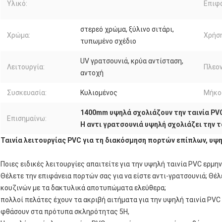
Υλικό:
Επιφά
στερεό χρώμα, ξύλινο σιτάρι,
Χρώμα:
Χρήση
τυπωμένο σχέδιο
UV γρατσουνιά, κρύα αντίσταση,
Λειτουργία:
Πλεο
αντοχή
Συσκευασία:
Κυλιομένος
Μήκος
1400mm υψηλά σχολιάζουν την ταινία PV
Επισημαίνω:
Η αντι γρατσουνιά υψηλή σχολιάζει την τ
Ταινία λειτουργίας PVC για τη διακόσμηση πορτών επίπλων, υψη
Ποιες ειδικές λειτουργίες απαιτείτε για την υψηλή ταινία PVC ερμην
Θέλετε την επιφάνεια πορτών σας για να είστε αντι-γρατσουνιά; Θ
κουζινών με τα δακτυλικά αποτυπώματα ελεύθερα;
πολλοί πελάτες έχουν τα ακριβή αιτήματα για την υψηλή ταινία PVC 
φθάσουν στα πρότυπα σκληρότητας 5H,