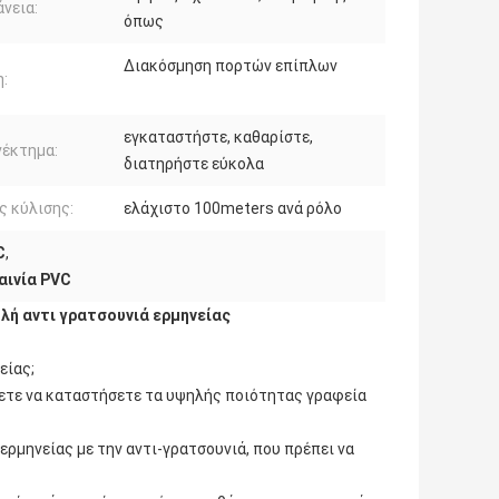
νεια:
όπως
Διακόσμηση πορτών επίπλων
:
εγκαταστήστε, καθαρίστε,
νέκτημα:
διατηρήστε εύκολα
 κύλισης:
ελάχιστο 100meters ανά ρόλο
C
,
αινία PVC
λή αντι γρατσουνιά ερμηνείας
είας;
έλετε να καταστήσετε τα υψηλής ποιότητας γραφεία
ερμηνείας με την αντι-γρατσουνιά, που πρέπει να