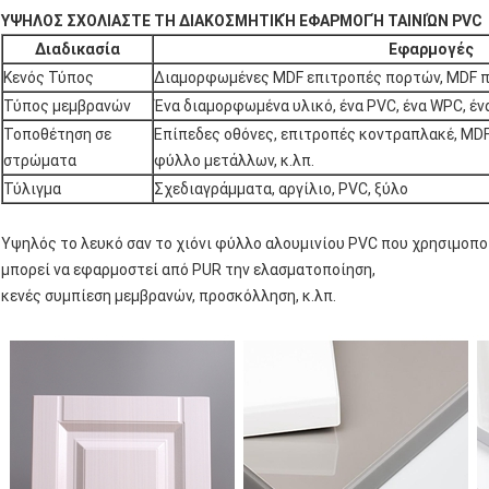
ΥΨΗΛΟΣ ΣΧΟΛΙΑΣΤΕ ΤΗ ΔΙΑΚΟΣΜΗΤΙΚΉ ΕΦΑΡΜΟΓΉ ΤΑΙΝΙΏΝ PVC
Διαδικασία
Εφαρμογές
Κενός Τύπος
Διαμορφωμένες MDF επιτροπές πορτών, MDF π
Τύπος μεμβρανών
Ένα διαμορφωμένα υλικό, ένα PVC, ένα WPC, ένα
Τοποθέτηση σε
Επίπεδες οθόνες, επιτροπές κοντραπλακέ, MDF 
στρώματα
φύλλο μετάλλων, κ.λπ.
Τύλιγμα
Σχεδιαγράμματα, αργίλιο, PVC, ξύλο
Υψηλός το λευκό σαν το χιόνι φύλλο αλουμινίου PVC που χρησιμοπο
μπορεί να εφαρμοστεί από PUR την ελασματοποίηση,
κενές συμπίεση μεμβρανών, προσκόλληση, κ.λπ.