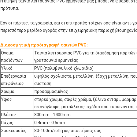
Η υψηλή ταινία λειτουργίας PVC ερμηνείας μας μπορεί να φθάσει στο
πρότυπα.
Εάν οι πόρτες, τα γραφεία, και οι επιτροπές τοίχων σας είναι αντι-γ
περισσότερο μερίδιο αγοράς στην επιχειρησιακή περιοχή βιομηχανί
Διακοσμητική προδιαγραφή ταινιών PVC:
Όνομα
Ταινία λειτουργίας PVC για τη διακόσμηση πορτών 
προϊόντων
γρατσουνιά ερμηνείας
Υλικό
PVC (πολυβινυλικό χλωρίδιο)
Επεξεργασία
υψηλός σχολιάστε, μεταλλίνη, έξοχη μεταλλίνη, π
επιφάνειας
σύσταση
Χρώμα
προσαρμοσμένος
Ύφος
στερεό χρώμα, σαφές χρώμα, ξύλινο σιτάρι, μαρμάρ
σε ανάγλυφο, μεταλλικός, σχέδιο που τυπώνονται, τ
Πλάτος
800mm - 1400mm
Πάχος
0.4mm - 0.5mm
Συσκευασίες
80-100m/roll ή ως απαιτήσεις σας