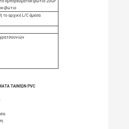
 στο εμπορευματοκιβώτιο 20GP
οκιβώτιο
ή το αρχικό L/C άμεσα
η γρατσουνιών
ΜΑΤΑ ΤΑΙΝΙΏΝ PVC
.
μέα.
ση