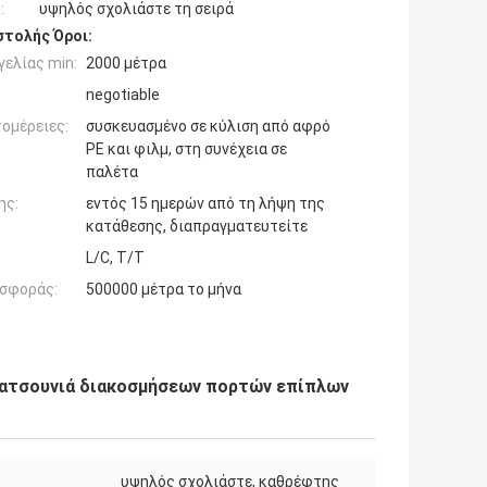
:
υψηλός σχολιάστε τη σειρά
τολής Όροι:
ελίας min:
2000 μέτρα
negotiable
ομέρειες:
συσκευασμένο σε κύλιση από αφρό
PE και φιλμ, στη συνέχεια σε
παλέτα
ης:
εντός 15 ημερών από τη λήψη της
κατάθεσης, διαπραγματευτείτε
L/C, T/T
σφοράς:
500000 μέτρα το μήνα
γρατσουνιά διακοσμήσεων πορτών επίπλων
υψηλός σχολιάστε, καθρέφτης