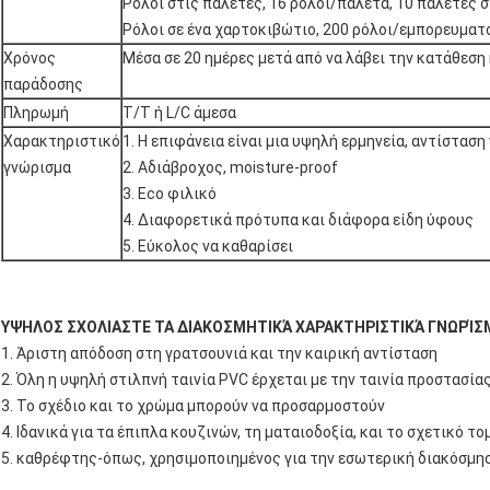
Ρόλοι στις παλέτες, 16 ρόλοι/παλέτα, 10 παλέτες
Ρόλοι σε ένα χαρτοκιβώτιο, 200 ρόλοι/εμπορευματ
Χρόνος
Μέσα σε 20 ημέρες μετά από να λάβει την κατάθεση 
παράδοσης
Πληρωμή
T/T ή L/C άμεσα
Χαρακτηριστικό
1. Η επιφάνεια είναι μια υψηλή ερμηνεία, αντίστασ
γνώρισμα
2. Αδιάβροχος, moisture-proof
3. Eco φιλικό
4. Διαφορετικά πρότυπα και διάφορα είδη ύφους
5. Εύκολος να καθαρίσει
ΥΨΗΛΟΣ ΣΧΟΛΙΑΣΤΕ ΤΑ ΔΙΑΚΟΣΜΗΤΙΚΆ ΧΑΡΑΚΤΗΡΙΣΤΙΚΆ ΓΝΩΡΊΣ
1. Άριστη απόδοση στη γρατσουνιά και την καιρική αντίσταση
2. Όλη η υψηλή στιλπνή ταινία PVC έρχεται με την ταινία προστασίας
3. Το σχέδιο και το χρώμα μπορούν να προσαρμοστούν
4. Ιδανικά για τα έπιπλα κουζινών, τη ματαιοδοξία, και το σχετικό το
5. καθρέφτης-όπως, χρησιμοποιημένος για την εσωτερική διακόσμη